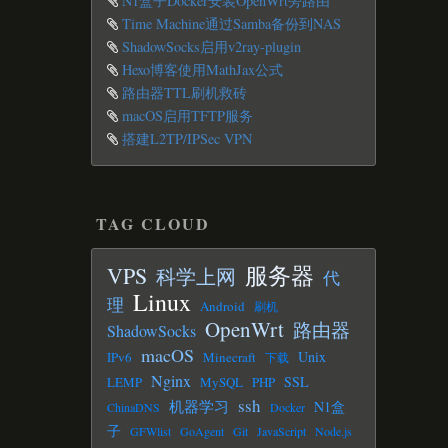
N1盒子Docker安装OpenWrt旁路由
Time Machine通过Samba备份到NAS
ShadowSocks启用v2ray-plugin
Hexo博客使用MathJax公式
路由器TTL刷机救砖
macOS启用TFTP服务
搭建L2TP/IPSec VPN
TAG CLOUD
服务器
VPS
科学上网
代
Linux
理
Android
刷机
OpenWrt
路由器
ShadowSocks
macOS
Unix
IPv6
Minecraft
下载
Nginx
SSL
LEMP
MySQL
PHP
ssh
机器学习
N1盒
ChinaDNS
Docker
子
GFWlist
GoAgent
Git
JavaScript
Node.js