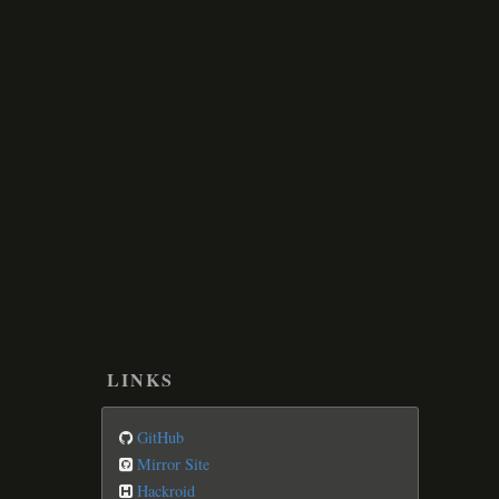
LINKS
GitHub
Mirror Site
Hackroid