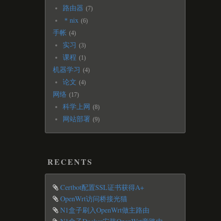
路由器
7
＊nix
6
手帐
4
实习
3
课程
1
机器学习
4
论文
4
网络
17
科学上网
8
网站部署
9
RECENTS
Certbot配置SSL证书获得A+
OpenWrt访问桥接光猫
N1盒子刷入OpenWrt做主路由