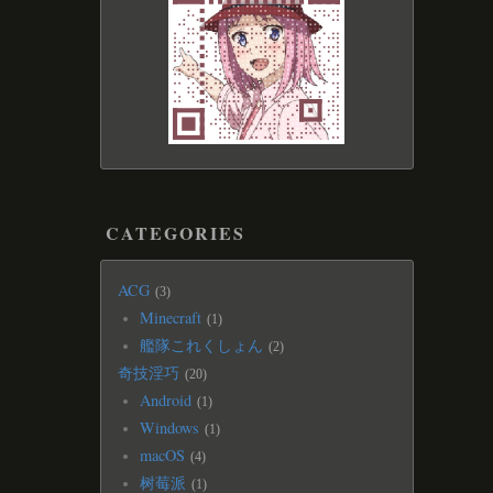
CATEGORIES
ACG
3
Minecraft
1
艦隊これくしょん
2
奇技淫巧
20
Android
1
Windows
1
macOS
4
树莓派
1