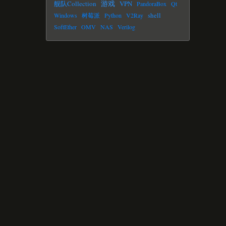
游戏
舰队Collection
VPN
PandoraBox
Qt
shell
Windows
树莓派
Python
V2Ray
SoftEther
OMV
NAS
Verilog