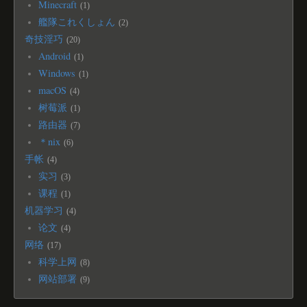
Minecraft
1
艦隊これくしょん
2
奇技淫巧
20
Android
1
Windows
1
macOS
4
树莓派
1
路由器
7
＊nix
6
手帐
4
实习
3
课程
1
机器学习
4
论文
4
网络
17
科学上网
8
网站部署
9