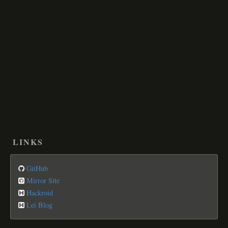
LINKS
GitHub
Mirror Site
Hackroid
Lei Blog