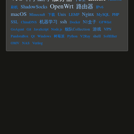
OpenWrt
路由器
ShadowSocks
IPv6
刷机
macOS
Nginx
Unix
Minecraft
LEMP
MySQL
PHP
下载
ssh
机器学习
SSL
N1盒子
ChinaDNS
Docker
GFWlist
游戏
舰队Collection
VPN
GoAgent
Git
JavaScript
Node.js
shell
PandoraBox
Qt
Windows
树莓派
Python
V2Ray
SoftEther
OMV
NAS
Verilog