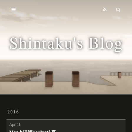
Home
Archives
Shintaku's Blog
Tags
2016
Apr 11