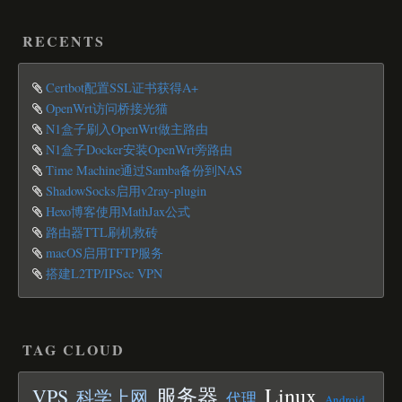
RECENTS
Certbot配置SSL证书获得A+
OpenWrt访问桥接光猫
N1盒子刷入OpenWrt做主路由
N1盒子Docker安装OpenWrt旁路由
Time Machine通过Samba备份到NAS
ShadowSocks启用v2ray-plugin
Hexo博客使用MathJax公式
路由器TTL刷机救砖
macOS启用TFTP服务
搭建L2TP/IPSec VPN
TAG CLOUD
Linux
服务器
VPS
科学上网
代理
Android