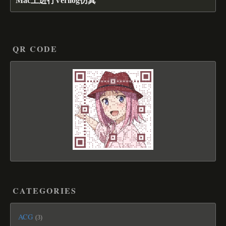
Mac上进行Verilog仿真
QR CODE
CATEGORIES
ACG
3