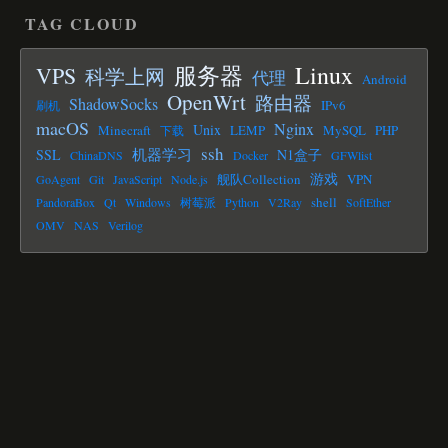
TAG CLOUD
Linux
服务器
VPS
科学上网
代理
Android
OpenWrt
路由器
ShadowSocks
IPv6
刷机
macOS
Nginx
Unix
Minecraft
LEMP
MySQL
PHP
下载
ssh
机器学习
SSL
N1盒子
ChinaDNS
Docker
GFWlist
游戏
舰队Collection
VPN
GoAgent
Git
JavaScript
Node.js
shell
PandoraBox
Qt
Windows
树莓派
Python
V2Ray
SoftEther
OMV
NAS
Verilog