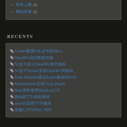
科学上网
8
网站部署
9
RECENTS
Certbot配置SSL证书获得A+
OpenWrt访问桥接光猫
N1盒子刷入OpenWrt做主路由
N1盒子Docker安装OpenWrt旁路由
Time Machine通过Samba备份到NAS
ShadowSocks启用v2ray-plugin
Hexo博客使用MathJax公式
路由器TTL刷机救砖
macOS启用TFTP服务
搭建L2TP/IPSec VPN