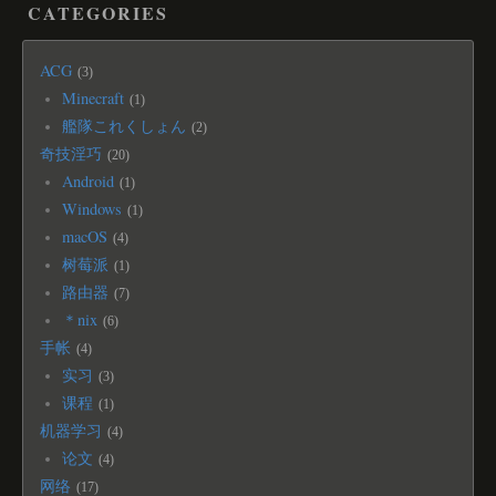
CATEGORIES
ACG
3
Minecraft
1
艦隊これくしょん
2
奇技淫巧
20
Android
1
Windows
1
macOS
4
树莓派
1
路由器
7
＊nix
6
手帐
4
实习
3
课程
1
机器学习
4
论文
4
网络
17