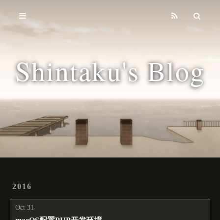
Home
Archives
Shintaku's Blog
Tags
2016
Oct 31