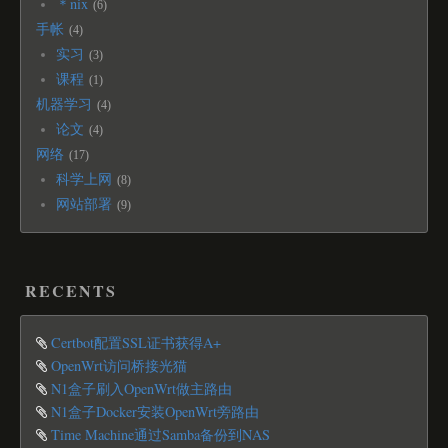
＊nix
6
手帐
4
实习
3
课程
1
机器学习
4
论文
4
网络
17
科学上网
8
网站部署
9
RECENTS
Certbot配置SSL证书获得A+
OpenWrt访问桥接光猫
N1盒子刷入OpenWrt做主路由
N1盒子Docker安装OpenWrt旁路由
Time Machine通过Samba备份到NAS