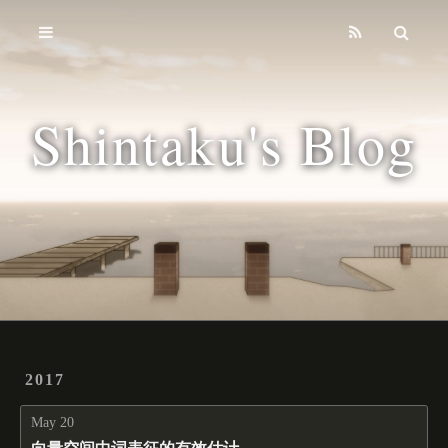
Home
Archives
Shintaku's Blog
Tags
2017
May 20