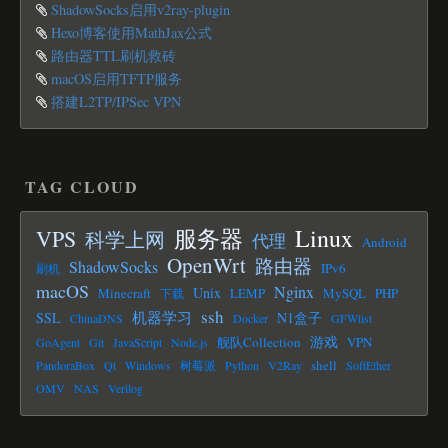
ShadowSocks启用v2ray-plugin
Hexo博客使用MathJax公式
路由器TTL刷机救砖
macOS启用TFTP服务
搭建L2TP/IPSec VPN
TAG CLOUD
Linux
服务器
VPS
科学上网
代理
Android
OpenWrt
路由器
ShadowSocks
IPv6
刷机
macOS
Nginx
Unix
Minecraft
LEMP
MySQL
PHP
下载
ssh
机器学习
SSL
N1盒子
ChinaDNS
Docker
GFWlist
游戏
舰队Collection
VPN
GoAgent
Git
JavaScript
Node.js
shell
PandoraBox
Qt
Windows
树莓派
Python
V2Ray
SoftEther
OMV
NAS
Verilog