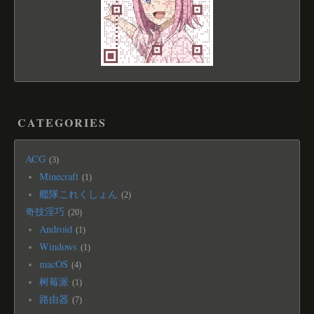
CATEGORIES
ACG
3
Minecraft
1
艦隊これくしょん
2
奇技淫巧
20
Android
1
Windows
1
macOS
4
树莓派
1
路由器
7