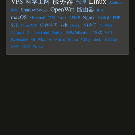
Linux
服务器
VPS
科学上网
代理
Android
OpenWrt
路由器
ShadowSocks
IPv6
刷机
macOS
Nginx
Unix
Minecraft
LEMP
MySQL
PHP
下载
ssh
机器学习
SSL
N1盒子
ChinaDNS
Docker
GFWlist
游戏
舰队Collection
VPN
GoAgent
Git
JavaScript
Node.js
shell
PandoraBox
Qt
Windows
树莓派
Python
V2Ray
SoftEther
OMV
NAS
Verilog