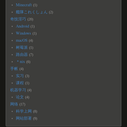
Minecraft
1
艦隊これくしょん
2
奇技淫巧
20
Android
1
Windows
1
macOS
4
树莓派
1
路由器
7
＊nix
6
手帐
4
实习
3
课程
1
机器学习
4
论文
4
网络
17
科学上网
8
网站部署
9