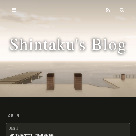
Home
Archives
Shintaku's Blog
Tags
2019
Jan 1