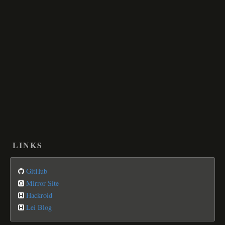
LINKS
GitHub
Mirror Site
Hackroid
Lei Blog