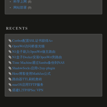
科学上网
8
网站部署
9
RECENTS
Certbot配置SSL证书获得A+
OpenWrt访问桥接光猫
N1盒子刷入OpenWrt做主路由
N1盒子Docker安装OpenWrt旁路由
Time Machine通过Samba备份到NAS
ShadowSocks启用v2ray-plugin
Hexo博客使用MathJax公式
路由器TTL刷机救砖
macOS启用TFTP服务
搭建L2TP/IPSec VPN