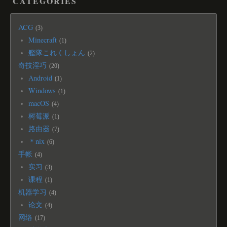
CATEGORIES
ACG
3
Minecraft
1
艦隊これくしょん
2
奇技淫巧
20
Android
1
Windows
1
macOS
4
树莓派
1
路由器
7
＊nix
6
手帐
4
实习
3
课程
1
机器学习
4
论文
4
网络
17