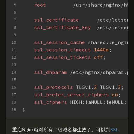
root
         /usr/share/nginx/htm
5
6
ssl_certificate
      /etc/letsenc
7
ssl_certificate_key
  /etc/letsenc
8
9
ssl_session_cache
 shared:le_nginx
10
ssl_session_timeout
1440m
;
11
ssl_session_tickets
off
;
12
13
ssl_dhparam
 /etc/nginx/dhparam.pe
14
15
ssl_protocols
 TLSv1.
2
 TLSv1.
3
;
16
ssl_prefer_server_ciphers
on
;
17
ssl_ciphers
 HIGH:!aNULL:!eNULL:!E
18
}
19
重启Nginx就对所有二级域名都生效了。可以到
SSL