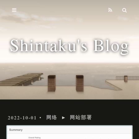
Home
Archives
Shintaku's Blog
Tags
2022-10-01
网络
►
网站部署