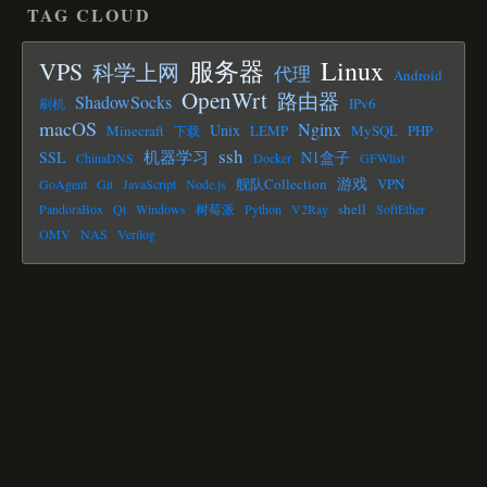
TAG CLOUD
Linux
服务器
VPS
科学上网
代理
Android
OpenWrt
路由器
ShadowSocks
IPv6
刷机
macOS
Nginx
Unix
Minecraft
LEMP
MySQL
PHP
下载
ssh
机器学习
SSL
N1盒子
ChinaDNS
Docker
GFWlist
游戏
舰队Collection
VPN
GoAgent
Git
JavaScript
Node.js
shell
PandoraBox
Qt
Windows
树莓派
Python
V2Ray
SoftEther
OMV
NAS
Verilog