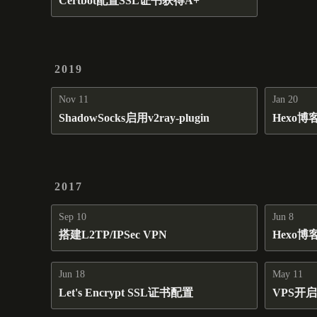
Certbot配置SSL证书获得A+
2019
Nov 11
Jan 20
ShadowSocks启用v2ray-plugin
Hexo博
2017
Sep 10
Jun 8
搭建L2TP/IPSec VPN
Hexo博
Jun 18
May 11
Let's Encrypt SSL证书配置
VPS开启