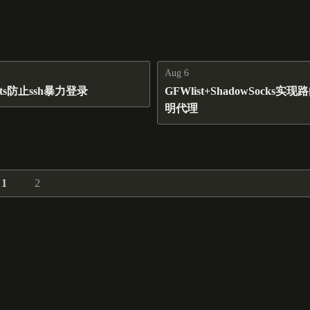
Aug 6
osts防止ssh暴力登录
GFWlist+ShadowSocks实
明代理
1
2