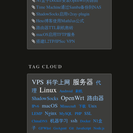
N1盒子Docker安装OpenWrt旁路由
Time Machine通过Samba备份到NAS
ShadowSocks启用v2ray-plugin
Hexo博客使用MathJax公式
路由器TTL刷机救砖
macOS启用TFTP服务
搭建L2TP/IPSec VPN
TAG CLOUD
服务器
VPS
科学上网
代
Linux
理
Android
刷机
OpenWrt
路由器
ShadowSocks
macOS
Unix
IPv6
Minecraft
下载
Nginx
SSL
LEMP
MySQL
PHP
ssh
机器学习
N1盒
ChinaDNS
Docker
子
GFWlist
GoAgent
Git
JavaScript
Node.js