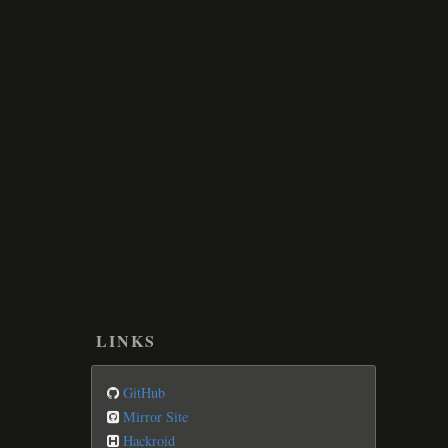
LINKS
GitHub
Mirror Site
Hackroid