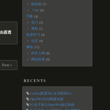
路由器
7
＊nix
6
手帐
4
实习
3
课程
1
现路由器透
机器学习
4
论文
4
网络
17
科学上网
8
网站部署
9
Next »
RECENTS
Certbot配置SSL证书获得A+
OpenWrt访问桥接光猫
N1盒子刷入OpenWrt做主路由