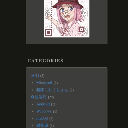
CATEGORIES
ACG
3
Minecraft
1
艦隊これくしょん
2
奇技淫巧
20
Android
1
Windows
1
macOS
4
树莓派
1