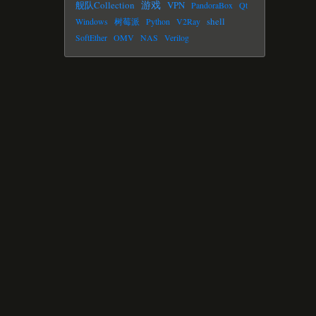
游戏
舰队Collection
VPN
PandoraBox
Qt
shell
Windows
树莓派
Python
V2Ray
SoftEther
OMV
NAS
Verilog