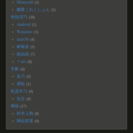
Minecraft
1
艦隊これくしょん
2
奇技淫巧
20
Android
1
Windows
1
macOS
4
树莓派
1
路由器
7
＊nix
6
手帐
4
实习
3
课程
1
机器学习
4
论文
4
网络
17
科学上网
8
网站部署
9