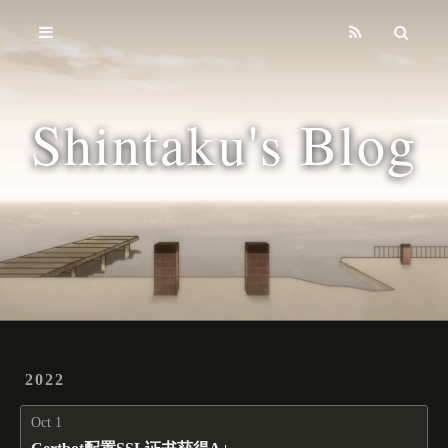
Home
Archives
Shintaku's Blog
Tags
2022
Oct 1