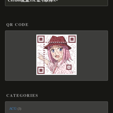
Certbot配置SSL证书获得A+
QR CODE
CATEGORIES
ACG
3