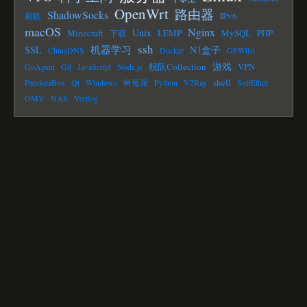
OpenWrt
路由器
ShadowSocks
IPv6
刷机
macOS
Nginx
Unix
Minecraft
LEMP
MySQL
PHP
下载
ssh
机器学习
SSL
N1盒子
ChinaDNS
Docker
GFWlist
游戏
舰队Collection
VPN
GoAgent
Git
JavaScript
Node.js
shell
PandoraBox
Qt
Windows
树莓派
Python
V2Ray
SoftEther
OMV
NAS
Verilog