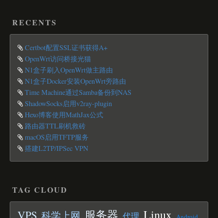
RECENTS
Certbot配置SSL证书获得A+
OpenWrt访问桥接光猫
N1盒子刷入OpenWrt做主路由
N1盒子Docker安装OpenWrt旁路由
Time Machine通过Samba备份到NAS
ShadowSocks启用v2ray-plugin
Hexo博客使用MathJax公式
路由器TTL刷机救砖
macOS启用TFTP服务
搭建L2TP/IPSec VPN
TAG CLOUD
Linux
服务器
VPS
科学上网
代理
Android