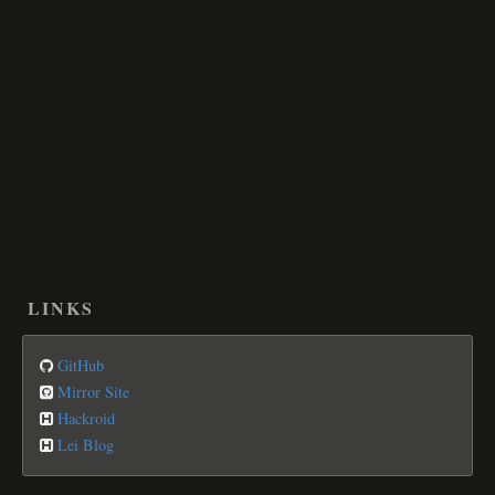
LINKS
GitHub
Mirror Site
Hackroid
Lei Blog