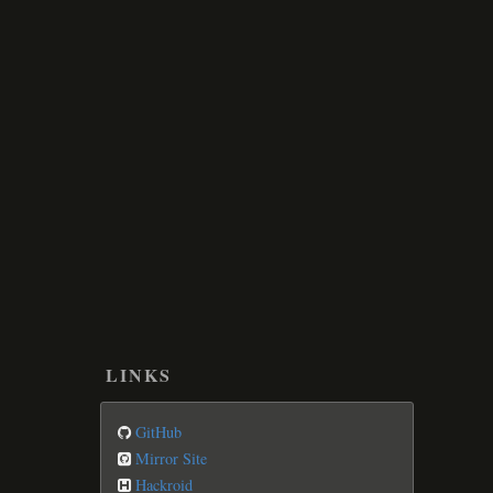
LINKS
GitHub
Mirror Site
Hackroid