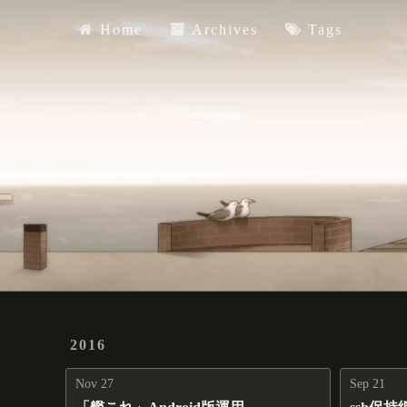
Home
Archives
Tags
Home
Archives
Tags
2016
Nov 27
Sep 21