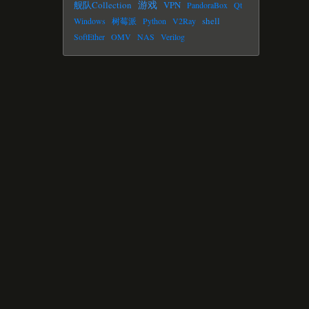
游戏
舰队Collection
VPN
PandoraBox
Qt
shell
Windows
树莓派
Python
V2Ray
SoftEther
OMV
NAS
Verilog