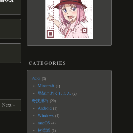
现路由器透
CATEGORIES
ACG
3
Minecraft
1
艦隊これくしょん
2
奇技淫巧
20
Next »
Android
1
Windows
1
macOS
4
树莓派
1