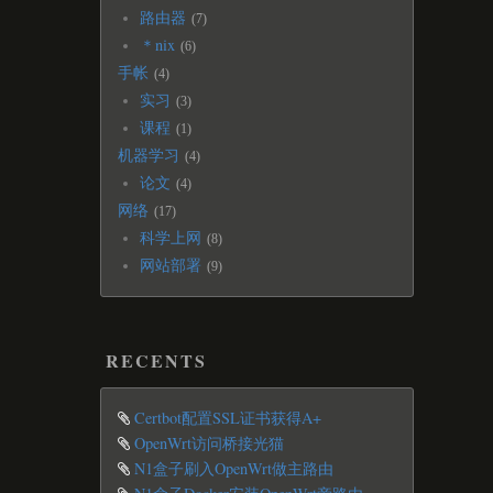
路由器
7
＊nix
6
手帐
4
实习
3
课程
1
机器学习
4
论文
4
网络
17
科学上网
8
网站部署
9
RECENTS
Certbot配置SSL证书获得A+
OpenWrt访问桥接光猫
N1盒子刷入OpenWrt做主路由