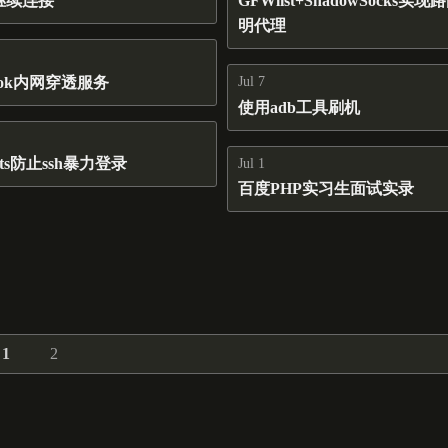
持继续连接
GFWlist+ShadowSocks实
明代理
rok内网穿透服务
Jul 7
使用adb工具刷机
osts防止ssh暴力登录
Jul 1
百度PHP实习生面试实录
1
2