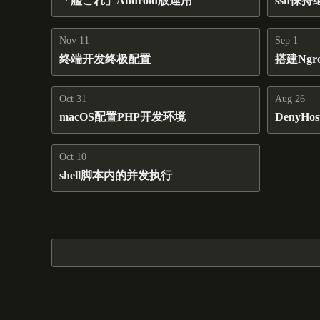
「艦これ」Android版運用
ssh保
Nov 11
Sep 1
终端开发终极配置
搭建Ng
Oct 31
Aug 26
macOS配置PHP开发环境
DenyH
Oct 10
shell脚本内的并发执行