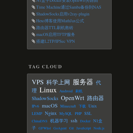
N1盒子Docker安装OpenWrt旁路由
Time Machine通过Samba备份到NAS
ShadowSocks启用v2ray-plugin
Hexo博客使用MathJax公式
路由器TTL刷机救砖
macOS启用TFTP服务
搭建L2TP/IPSec VPN
TAG CLOUD
服务器
VPS
科学上网
代
Linux
理
Android
刷机
OpenWrt
路由器
ShadowSocks
macOS
Unix
IPv6
Minecraft
下载
Nginx
SSL
LEMP
MySQL
PHP
ssh
机器学习
N1盒
ChinaDNS
Docker
子
GFWlist
GoAgent
Git
JavaScript
Node.js