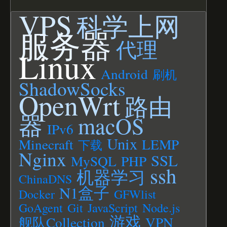
VPS
科学上网
服务器
代理
Linux
Android
刷机
ShadowSocks
OpenWrt
路由
器
macOS
IPv6
Unix
Minecraft
LEMP
下载
Nginx
SSL
MySQL
PHP
ssh
机器学习
ChinaDNS
N1盒子
Docker
GFWlist
GoAgent
Git
JavaScript
Node.js
游戏
舰队Collection
VPN