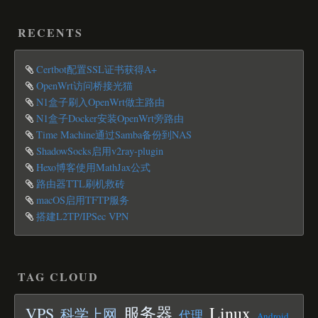
RECENTS
Certbot配置SSL证书获得A+
OpenWrt访问桥接光猫
N1盒子刷入OpenWrt做主路由
N1盒子Docker安装OpenWrt旁路由
Time Machine通过Samba备份到NAS
ShadowSocks启用v2ray-plugin
Hexo博客使用MathJax公式
路由器TTL刷机救砖
macOS启用TFTP服务
搭建L2TP/IPSec VPN
TAG CLOUD
Linux
服务器
VPS
科学上网
代理
Android