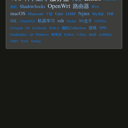
OpenWrt
路由器
ShadowSocks
IPv6
刷机
macOS
Nginx
Unix
Minecraft
LEMP
MySQL
PHP
下载
ssh
机器学习
SSL
N1盒子
ChinaDNS
Docker
GFWlist
游戏
舰队Collection
VPN
GoAgent
Git
JavaScript
Node.js
shell
PandoraBox
Qt
Windows
树莓派
Python
V2Ray
SoftEther
OMV
NAS
Verilog