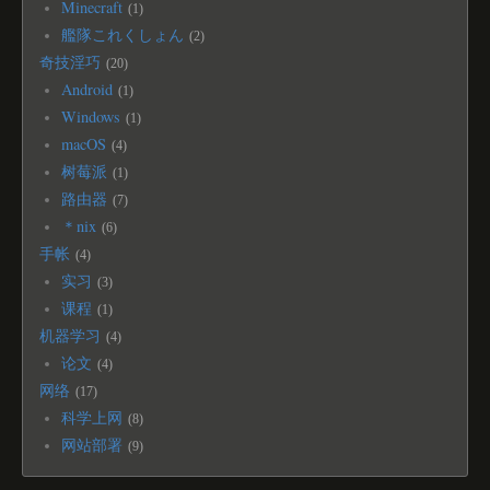
Minecraft
1
艦隊これくしょん
2
奇技淫巧
20
Android
1
Windows
1
macOS
4
树莓派
1
路由器
7
＊nix
6
手帐
4
实习
3
课程
1
机器学习
4
论文
4
网络
17
科学上网
8
网站部署
9