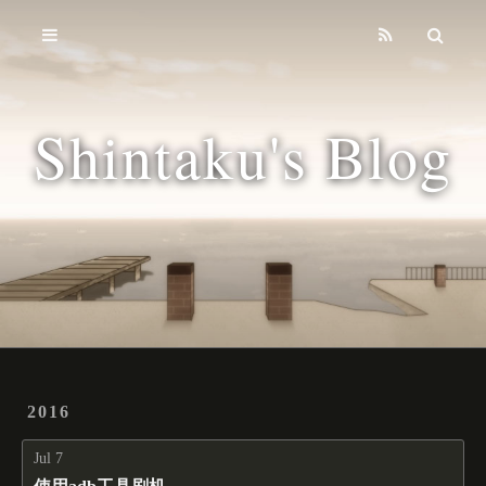
Home
Archives
Shintaku's Blog
Tags
2016
Jul 7