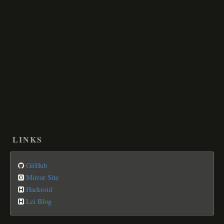
LINKS
GitHub
Mirror Site
Hackroid
Lei Blog